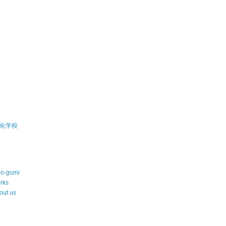
)
)
化学校
wo-gumi
rks
out us