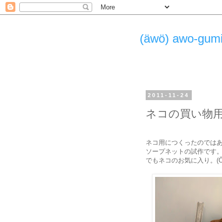
(äwö) awo-g
2011-11-24
ネコの買い物
ネコ用につくったのでは
ソープネットの試作です
でもネコのお気に入り。(Ö