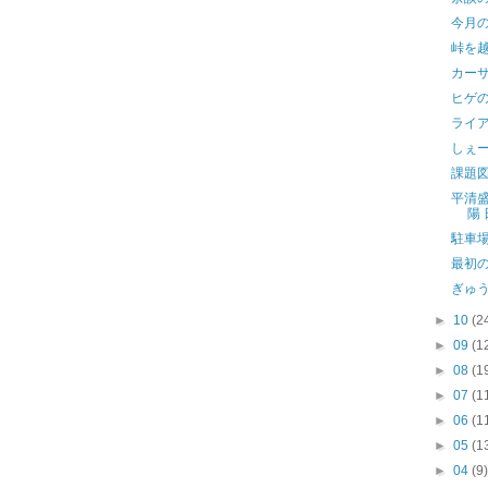
今月
峠を
カー
ヒゲ
ライ
しぇ
課題
平清
陽 
駐車
最初
ぎゅ
►
10
(2
►
09
(1
►
08
(1
►
07
(1
►
06
(1
►
05
(1
►
04
(9