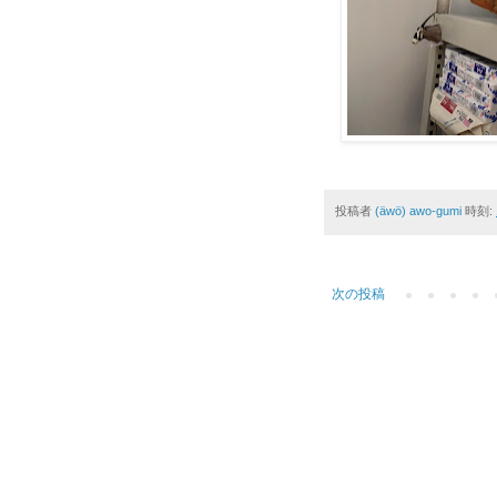
投稿者
(äwö) awo-gumi
時刻:
次の投稿