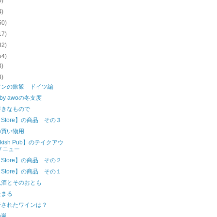
0)
4)
50)
17)
82)
54)
3)
3)
アンの旅飯 ドイツ編
e by awoの冬支度
好きなもので
e Store】の商品 その３
の買い物用
okish Pub】のテイクアウ
メニュー
e Store】の商品 その２
e Store】の商品 その１
見酒とそのおとも
たまる
干されたワインは？
の嵐