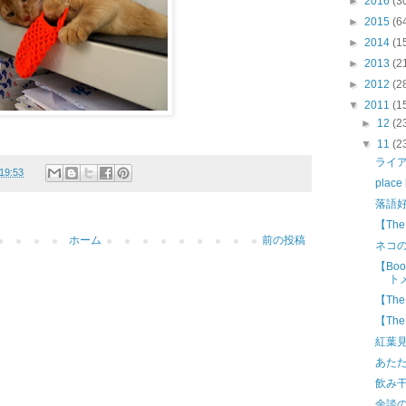
►
2016
(3
►
2015
(6
►
2014
(1
►
2013
(2
►
2012
(2
▼
2011
(1
►
12
(2
▼
11
(2
ライ
19:53
plac
落語
【Th
ホーム
前の投稿
ネコ
【Bo
ト
【Th
【Th
紅葉
あた
飲み
余談