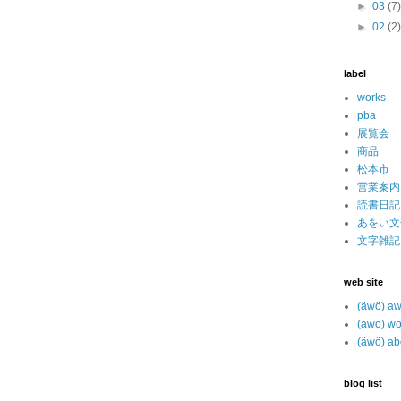
►
03
(7
►
02
(2
label
works
pba
展覧会
商品
松本市
営業案内
読書日記
あをい文
文字雑記
web site
(äwö) a
(äwö) wo
(äwö) ab
blog list