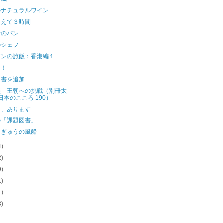
のナチュラルワイン
越えて３時間
サのパン
のシェフ
アンの旅飯：香港編１
ー！
図書を追加
盛 王朝への挑戦（別冊太
日本のこころ 190）
場、あります
の「課題図書」
うぎゅうの風船
4)
2)
9)
1)
1)
3)
)