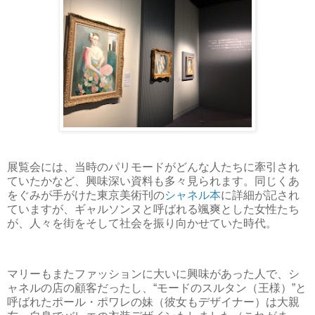
展覧会には、当時のパリモードがどんな人たちに牽引され
ていたかなど、興味深い資料も多々見られます。同じくあ
をぐみが手がけた東京美術刊の
シャネル本
に詳細が記され
ていますが、ギャルソンヌと呼ばれる颯爽とした女性たち
が、人々を街をそして社会を振り向かせていた時代。
マリーもまたファッションに大いに興味があった人で、シ
ャネルの店の顧客だったし、“モードのスルタン（王様）”と
呼ばれたポール・ポワレの妹（彼女もデザイナー）は大親