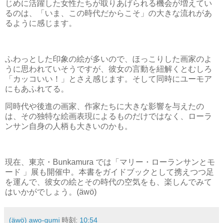
じめに活躍した女性たちが取りあげられる機会が増えてい
るのは、「いま、この時代だからこそ」の大きな流れがあ
るように感じます。
ふわっとした印象の絵が多いので、ほっこりした画家のよ
うに思われていそうですが、彼女の言動を紐解くとむしろ
「カッコいい！」とさえ感じます。そして同時にユーモア
にもあふれてる。
同時代や後進の画家、作家たちに大きな影響を与えたの
は、その独特な絵画表現によるものだけではなく、ローラ
ンサン自身の人柄も大きいのかも。
現在、東京・Bunkamura では「マリー・ローランサンとモ
ード 」展も開催中。本書をガイドブックとして携えつつ足
を運んで、彼女の絵とその時代の空気をも、楽しんでみて
はいかがでしょう。(äwö)
(äwö) awo-gumi
時刻:
10:54