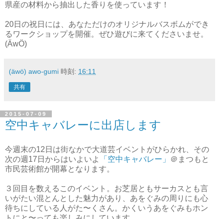
県産の材料から抽出した香りを使っています！
20日の祝日には、あなただけのオリジナルバスボムができ
るワークショップを開催。ぜひ遊びに来てくださいませ。
(ÄwÖ)
(äwö) awo-gumi
時刻:
16:11
共有
2015-07-09
空中キャバレーに出店します
今週末の12日は街なかで大道芸イベントがひらかれ、その
次の週17日からはいよいよ
「空中キャバレー」
＠まつもと
市民芸術館が開幕となります。
３回目を数えるこのイベント。お芝居ともサーカスとも言
いがたい混とんとした魅力があり、あをぐみの周りにも心
待ちにしている人がた〜くさん。かくいうあをぐみもホン
トにと〜っても楽しみにしています。