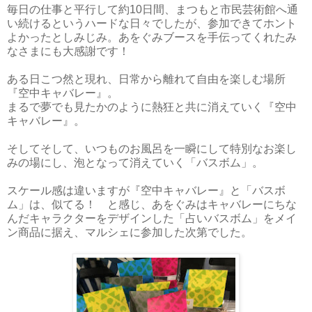
毎日の仕事と平行して約10日間、まつもと市民芸術館へ通
い続けるというハードな日々でしたが、参加できてホント
よかったとしみじみ。あをぐみブースを手伝ってくれたみ
なさまにも大感謝です！
ある日こつ然と現れ、日常から離れて自由を楽しむ場所
『空中キャバレー』。
まるで夢でも見たかのように熱狂と共に消えていく『空中
キャバレー』。
そしてそして、いつものお風呂を一瞬にして特別なお楽し
みの場にし、泡となって消えていく「バスボム」。
スケール感は違いますが『空中キャバレー』と「バスボ
ム」は、似てる！ と感じ、あをぐみはキャバレーにちな
んだキャラクターをデザインした「占いバスボム」をメイ
ン商品に据え、マルシェに参加した次第でした。