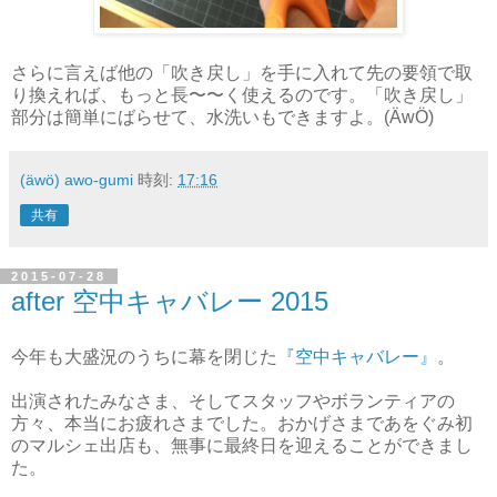
さらに言えば他の「吹き戻し」を手に入れて先の要領で取
り換えれば、もっと長〜〜く使えるのです。「吹き戻し」
部分は簡単にばらせて、水洗いもできますよ。(ÄwÖ)
(äwö) awo-gumi
時刻:
17:16
共有
2015-07-28
after 空中キャバレー 2015
今年も大盛況のうちに幕を閉じた
『空中キャバレー』
。
出演されたみなさま、そしてスタッフやボランティアの
方々、本当にお疲れさまでした。おかげさまであをぐみ初
のマルシェ出店も、無事に最終日を迎えることができまし
た。