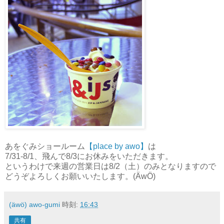
あをぐみショールーム
【place by awo】
は
7/31-8/1、飛んで8/3にお休みをいただきます。
というわけで来週の営業日は8/2（土）のみとなりますので
どうぞよろしくお願いいたします。(ÄwÖ)
(äwö) awo-gumi
時刻:
16:43
共有