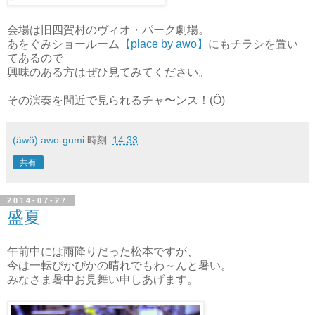
会場は旧四賀村のヴィオ・パーク劇場。
あをぐみショールーム
【place by awo】
にもチラシを置い
てあるので
興味のある方はぜひ見てみてください。
その演奏を間近で見られるチャ〜ンス！(Ö)
(äwö) awo-gumi
時刻:
14:33
共有
2014-07-27
盛夏
午前中には雨降りだった松本ですが、
今は一転ぴかぴかの晴れでもわ～んと暑い。
みなさま暑中お見舞い申しあげます。