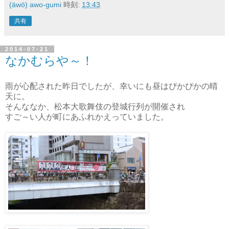
(äwö) awo-gumi
時刻:
13:43
共有
2014-07-21
なかむらや～！
雨が心配された昨日でしたが、幸いにも昼はぴかぴかの晴
天に。
そんななか、松本大歌舞伎の登城行列が開催され
すご～い人が町にあふれかえっていました。