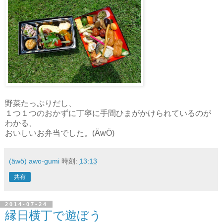
野菜たっぷりだし、
１つ１つのおかずに丁寧に手間ひまがかけられているのが
わかる、
おいしいお弁当でした。(ÄwÖ)
(äwö) awo-gumi
時刻:
13:13
共有
2014-07-24
縁日横丁で遊ぼう