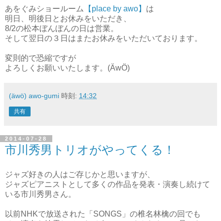
あをぐみショールーム
【place by awo】
は
明日、明後日とお休みをいただき、
8/2の松本ぼんぼんの日は営業。
そして翌日の３日はまたお休みをいただいております。
変則的で恐縮ですが
よろしくお願いいたします。(ÄwÖ)
(äwö) awo-gumi
時刻:
14:32
共有
2014-07-28
市川秀男トリオがやってくる！
ジャズ好きの人はご存じかと思いますが、
ジャズピアニストとして多くの作品を発表・演奏し続けて
いる市川秀男さん。
以前NHKで放送された「SONGS」の椎名林檎の回でも