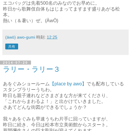
エコバッグは先着500名のみなのでお早めに。
昨日から歌舞伎自体もはじまってますます盛りあがる松
本。
熱い（＆暑い）ぜ。(ÄwÖ)
(äwö) awo-gumi
時刻:
12:25
共有
2014-07-20
ラリー・ラリー３
あをぐみショールーム
【place by awo】
でも配布している
スタンプラリーうちわ。
昨日も親子連れなどさまざまな方が来てくださり、
「これからまわるよ！」と出かけていきました。
さあてどんな街図ができるでしょうか？
我々あをぐみも早速うちわ片手に回っていますが、
昨日に続き、今日は松本市立美術館からスタート。
草間彌生さんの巨大彫刻が迎えてくれます。