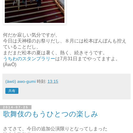
何だか寂しい気分ですが、
今日は天神様のお祭りだし、８月には松本ぼんぼんも控え
ていることだし、
まだまだ松本の夏は暑く、熱く、続きそうです。
うちわのスタンプラリー
は7月31日までやってますよ。
(ÄwÖ)
(äwö) awo-gumi
時刻:
13:15
共有
2014-07-25
歌舞伎のもうひとつの楽しみ
さてさて、今日の追加公演限りとなってしまった