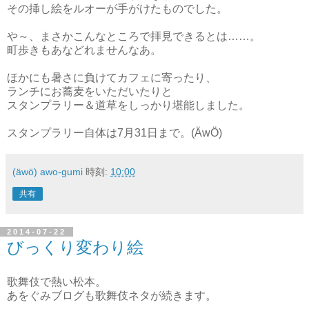
その挿し絵をルオーが手がけたものでした。
や～、まさかこんなところで拝見できるとは……。
町歩きもあなどれませんなあ。
ほかにも暑さに負けてカフェに寄ったり、
ランチにお蕎麦をいただいたりと
スタンプラリー＆道草をしっかり堪能しました。
スタンプラリー自体は7月31日まで。(ÄwÖ)
(äwö) awo-gumi
時刻:
10:00
共有
2014-07-22
びっくり変わり絵
歌舞伎で熱い松本。
あをぐみブログも歌舞伎ネタが続きます。