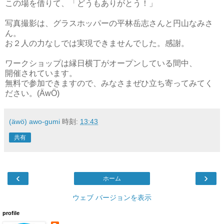
この場を借りて、「どうもありがとう！」
写真撮影は、グラスホッパーの平林岳志さんと円山なみさ
ん。
お２人の力なしでは実現できませんでした。感謝。
ワークショップは縁日横丁がオープンしている間中、
開催されています。
無料で参加できますので、みなさまぜひ立ち寄ってみてく
ださい。(ÄwÖ)
(äwö) awo-gumi
時刻:
13:43
共有
‹
›
ホーム
ウェブ バージョンを表示
profile