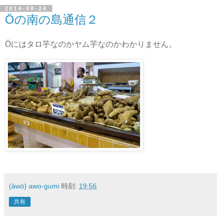
2014-08-24
Öの南の島通信２
Öにはタロ芋なのかヤム芋なのかわかりません。
(äwö) awo-gumi
時刻:
19:56
共有