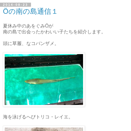
2014-08-23
Öの南の島通信１
夏休み中のあをぐみÖが
南の島で出会ったかわいい子たちを紹介します。
頭に草履、なコバンザメ。
海を泳げるへびトリコ・レイエ。