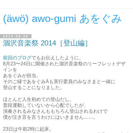
(äwö) awo-gumi あをぐみ
2014-08-29
涸沢音楽祭 2014［登山編］
前回のブログ
でもお伝えしたように、
8月23〜24日に開催された涸沢音楽祭のリーフレットデザ
インを
あをぐみが担当。
そのご縁であをぐみÄも実行委員のみなさまと一緒に
登山することになりました。
ほとんど人生初めての登山だし、
普段運動していないから心配でしたが、
演奏されるみなさんももちろん登山されるわけで
僕が泣き言を言うわけにはいきません……。
23日は午前2時に起床。