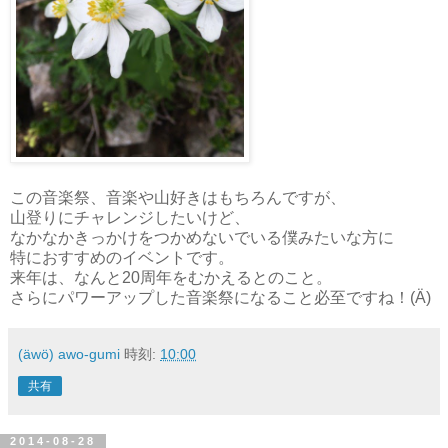
この音楽祭、音楽や山好きはもちろんですが、
山登りにチャレンジしたいけど、
なかなかきっかけをつかめないでいる僕みたいな方に
特におすすめのイベントです。
来年は、なんと20周年をむかえるとのこと。
さらにパワーアップした音楽祭になること必至ですね！(Ä)
(äwö) awo-gumi
時刻:
10:00
共有
2014-08-28