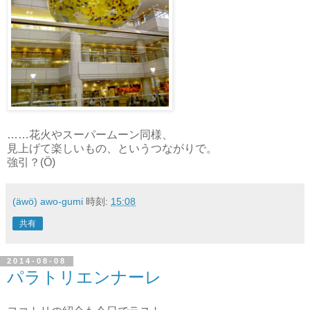
……花火やスーパームーン同様、
見上げて楽しいもの、というつながりで。
強引？(Ö)
(äwö) awo-gumi
時刻:
15:08
共有
2014-08-08
パラトリエンナーレ