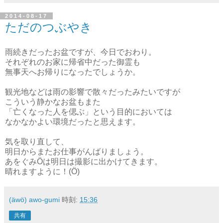
2014-08-17
ただのつぶやき
雨続きだったお盆ですが、今日でおわり。
それぞれのお家に帰省中だった御霊も
無事天へお帰りになったでしょうか。
観光地などは雨の影響で散々だったみたいですが
こういう静かなお盆もまた
「亡くなった人を偲ぶ」という目的においては
なかなかよい環境だったと思えます。
気を取り直して、
明日からまたお仕事がんばりましょう。
あをぐみÖは明日は撮影に出かけてきます。
晴れますように！(Ö)
(äwö) awo-gumi
時刻:
15:36
共有