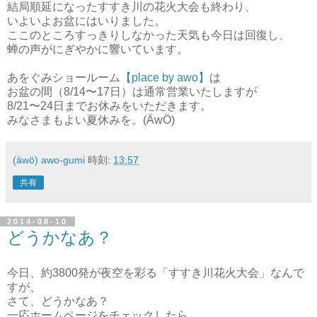
結局順延になったすすき川の花火大会も終わり、
いよいよお盆にはいりました。
ここのところすっきりしなかった天気も今日は回復し、
蝉の声がにぎやかに響いています。
あをぐみショールーム
【place by awo】
は
お盆の間（8/14〜17日）は通常営業いたしますが
8/21〜24日までお休みをいただきます。
みなさまもよい夏休みを。(ÄwÖ)
(äwö) awo-gumi
時刻:
13:57
共有
2014-08-10
どうかなあ？
今日、約3800発が夜空を彩る「すすき川花火大会」なんで
すが、
さて、どうかなあ？
一応ホームページをチェックしたら、