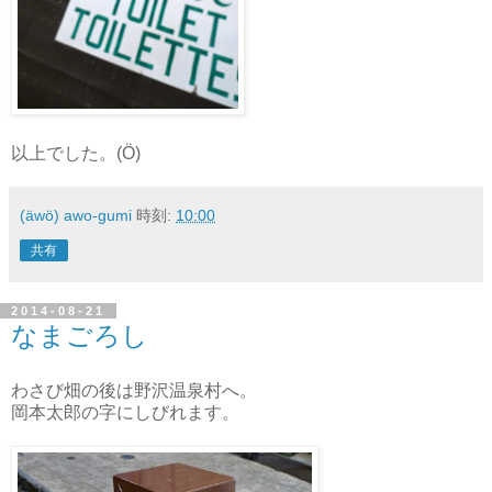
以上でした。(Ö)
(äwö) awo-gumi
時刻:
10:00
共有
2014-08-21
なまごろし
わさび畑の後は野沢温泉村へ。
岡本太郎の字にしびれます。