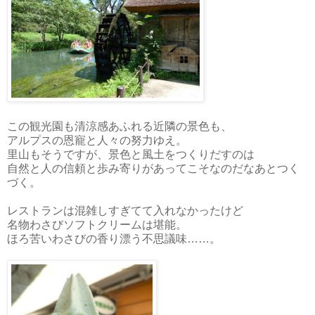
この観光園も清涼感あふれる近隣の景色も、
アルプスの恩寵と人々の努力ゆえ。
里山もそうですが、景色と風土をつくりだすのは
自然と人の信頼と歩み寄りがあってこそなのだなあとつく
づく。
レストランは混雑しすぎてて入れなかったけど
名物わさびソフトクリームは堪能。
ほろ苦いわさびの香り漂う不思議味……。