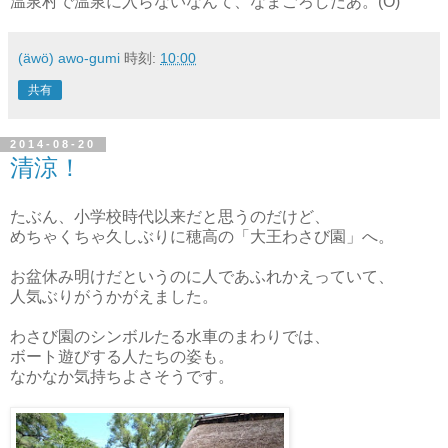
温泉村で温泉に入らないなんて、なまごろしだあ。(Ö)
(äwö) awo-gumi
時刻:
10:00
共有
2014-08-20
清涼！
たぶん、小学校時代以来だと思うのだけど、
めちゃくちゃ久しぶりに穂高の「大王わさび園」へ。
お盆休み明けだというのに人であふれかえっていて、
人気ぶりがうかがえました。
わさび園のシンボルたる水車のまわりでは、
ボート遊びする人たちの姿も。
なかなか気持ちよさそうです。