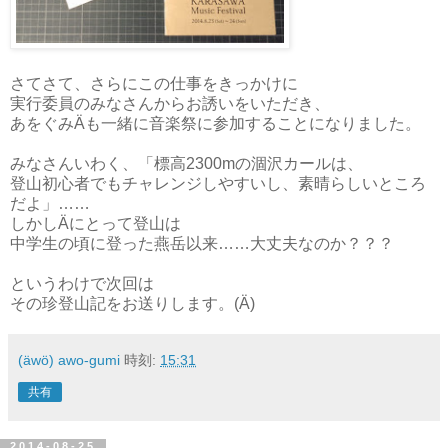
さてさて、さらにこの仕事をきっかけに
実行委員のみなさんからお誘いをいただき、
あをぐみÄも一緒に音楽祭に参加することになりました。
みなさんいわく、「標高2300mの涸沢カールは、
登山初心者でもチャレンジしやすいし、素晴らしいところ
だよ」……
しかしÄにとって登山は
中学生の頃に登った燕岳以来……大丈夫なのか？？？
というわけで次回は
その珍登山記をお送りします。(Ä)
(äwö) awo-gumi
時刻:
15:31
共有
2014-08-25