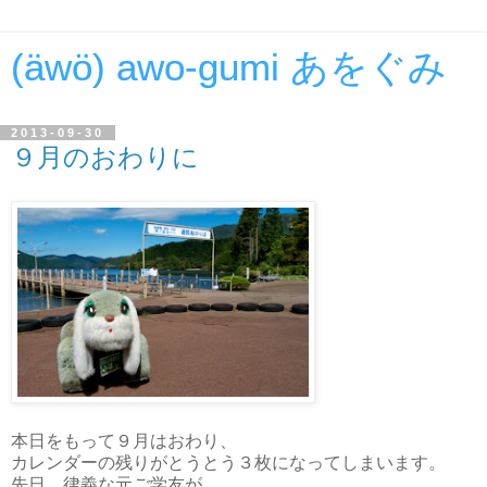
(äwö) awo-gumi あをぐみ
2013-09-30
９月のおわりに
本日をもって９月はおわり、
カレンダーの残りがとうとう３枚になってしまいます。
先日、律義な元ご学友が