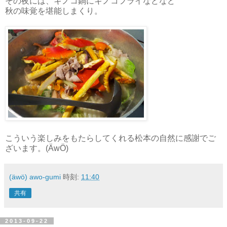
その夜には、キノコ鍋にキノコフライなどなど
秋の味覚を堪能しまくり。
こういう楽しみをもたらしてくれる松本の自然に感謝でご
ざいます。(ÄwÖ)
(äwö) awo-gumi
時刻:
11:40
共有
2013-09-22