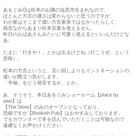
あをぐみÖは松本のお隣の塩尻市生まれなので、
ほとんど方言の濃さは変わらないと思うのですが、
わが家はそこまで濃い方言家系ではなかったらしく、
残念ながらあまり松本言葉を使えません。
昨日のおばあさんみたいに可愛く使えるといいんだけどな
あ。
たまに「行きや！」とかは出るけどね（行こうぜ、という
意味）。
松本の方言というと、言い回しよりもイントネーションの
違いが際立つ気がします。
「半袖」をどう発音するか、とか。
あ、そうそう、本日あをぐみショールーム【place by
awo】は
【The Store】のみのオープンとなっており、
恐縮ですが【Bookish Pub】はおやすみしております。
でもカウンターで本を読んでいただくことは可能なので
遠慮なくお声かけください。