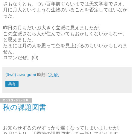
さもなくとも、つい百年前ぐらいまでは天文学者でさえ、
月に月人というような生物のいることを否定してはいなか
った。
昨日の月もだいぶ大きく立派に見えましたが、
この立派さなら人が住んでいてもおかしくないかもな〜、
と思えました。
たまには月の人を思って空を見上げるのもいいかもしれま
せん。
ロマンだぜ。(Ö)
(äwö) awo-gumi
時刻:
12:58
共有
2013-09-20
秋の課題図書
お知らせするのがすっかり遅くなってしまいましたが、
９月に入り、「季節の課題図書」を一新しております。