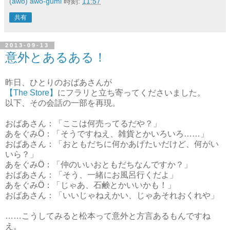
(äwö) awo-gumi
時刻:
11:57
共有
2013-09-13
意外とあるある！
昨日、ひとりのおばあさんが
【The Store】
にフラリと立ち寄ってくださいました。
以下、その会話の一部を再現。
おばあさん：「ここは何売ってるだや？」
あをぐみÖ：「そうですねえ、雑貨とかいろいろ……」
おばあさん：「おともだちに何かあげたいだけど、何がい
いら？」
あをぐみÖ：「仲のいいおともだちなんですか？」
おばあさん：「そう、一緒にお風呂行くだよ」
あをぐみÖ：「じゃあ、石鹸とかいいかも！」
おばあさん：「いいじゃねえかい、じゃあそれおくれや」
……こうしてみると松本って意外と方言あるもんですね
え。