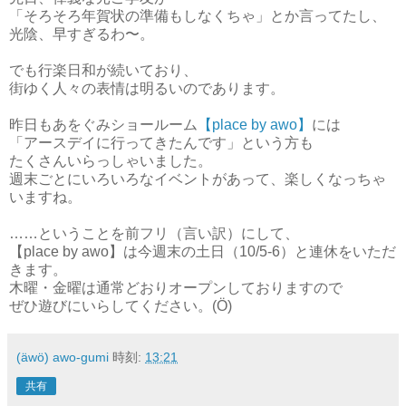
「そろそろ年賀状の準備もしなくちゃ」とか言ってたし、
光陰、早すぎるわ〜。
でも行楽日和が続いており、
街ゆく人々の表情は明るいのであります。
昨日もあをぐみショールーム
【place by awo】
には
「アースデイに行ってきたんです」という方も
たくさんいらっしゃいました。
週末ごとにいろいろなイベントがあって、楽しくなっちゃ
いますね。
……ということを前フリ（言い訳）にして、
【place by awo】は今週末の土日（10/5-6）と連休をいただ
きます。
木曜・金曜は通常どおりオープンしておりますので
ぜひ遊びにいらしてください。(Ö)
(äwö) awo-gumi
時刻:
13:21
共有