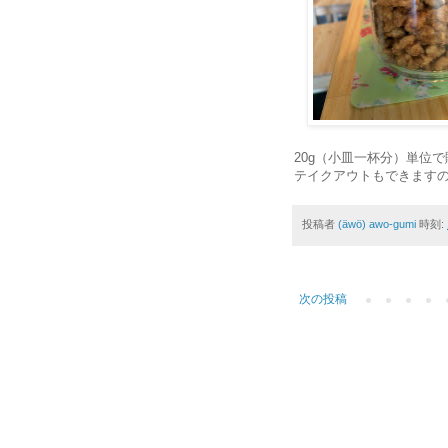
20g（小皿一杯分）単位
テイクアウトもできますの
投稿者
(äwö) awo-gumi
時刻:
次の投稿