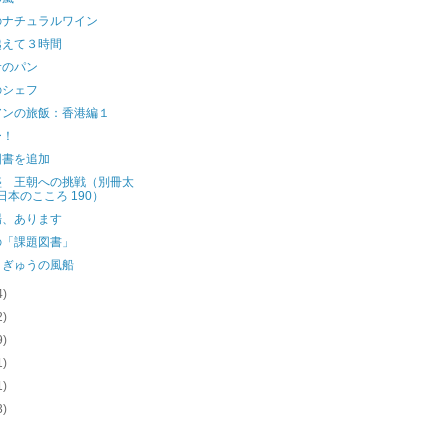
のナチュラルワイン
越えて３時間
サのパン
のシェフ
アンの旅飯：香港編１
ー！
図書を追加
盛 王朝への挑戦（別冊太
日本のこころ 190）
場、あります
の「課題図書」
うぎゅうの風船
4)
2)
9)
1)
1)
3)
)