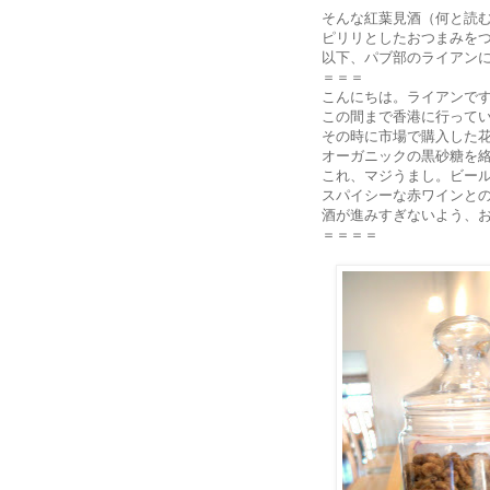
そんな紅葉見酒（何と読
ピリリとしたおつまみを
以下、パブ部のライアン
＝＝＝
こんにちは。ライアンで
この間まで香港に行って
その時に市場で購入した
オーガニックの黒砂糖を
これ、マジうまし。ビー
スパイシーな赤ワインと
酒が進みすぎないよう、
＝＝＝＝