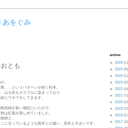
umi あをぐみ
archive
►
2026
(1
のおとも
►
2025
(9)
►
2024
(1
のの、
►
2023
(1
と雨……というパターンが続く松本。
►
2022
(4)
で、山も街もカラフルに染まっており、
►
2021
(7)
に妙にウキウキしてきます。
►
2020
(1
比較的緑が多い地区にいたので、
►
2019
(1
、秋は紅葉が楽しめていました。
►
2018
(1
街路樹と、
►
2017
(1
そこに立っているような樹木との違い、意外と大きいです。