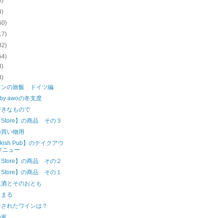
0)
4)
50)
17)
82)
54)
3)
3)
アンの旅飯 ドイツ編
e by awoの冬支度
好きなもので
e Store】の商品 その３
の買い物用
okish Pub】のテイクアウ
メニュー
e Store】の商品 その２
e Store】の商品 その１
見酒とそのおとも
たまる
干されたワインは？
の嵐