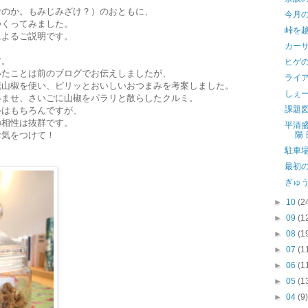
むのか。もみじみざけ？）のおともに、
今月
つくってみました。
峠を
によるご説明です。
カー
す。
ヒゲ
いたことは前のブログでお伝えしましたが、
ライ
花山椒を使い、ピリッとおいしいおつまみを考案しました。
しぇ
絡ませ、さいごに山椒をパラリと散らしたクルミ。
課題
ルはもちろんですが、
の相性は抜群です。
平清
お気をつけて！
陽 
駐車
最初
ぎゅ
►
10
(2
►
09
(1
►
08
(1
►
07
(1
►
06
(1
►
05
(1
►
04
(9