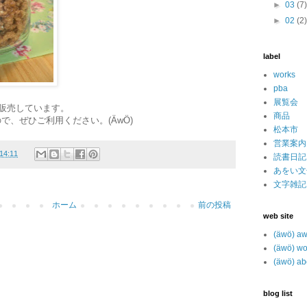
►
03
(7
►
02
(2
label
works
pba
展覧会
で販売しています。
商品
で、ぜひご利用ください。(ÄwÖ)
松本市
営業案内
14:11
読書日記
あをい文
文字雑記
ホーム
前の投稿
web site
(äwö) a
(äwö) wo
(äwö) ab
blog list