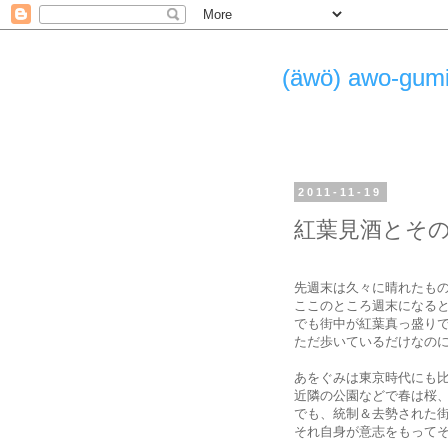
(äwö) awo-g
2011-11-19
紅葉見酒とそ
先週末は久々に晴れたも
ここのところ週末になる
でも街中が紅葉真っ盛り
ただ歩いているだけなの
あをぐみは東京時代にも
近隣の公園などで春は桜
でも、統制＆去勢された
それ自身が意志をもって