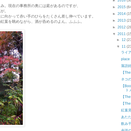
►
2016
(3
ぐみ。現在の事務所の奥には庭があるのですが、
►
2015
(6
葉が。
►
2014
(1
天に向かって赤い手のひらをたくさん差し伸べています。
►
2013
(2
の紅葉を眺めながら、酒が呑めるのよん。ふふふ。
►
2012
(2
▼
2011
(1
►
12
(2
▼
11
(2
ライ
plac
落語
【Th
ネコ
【Bo
ト
【Th
【Th
紅葉
あた
飲み
余談