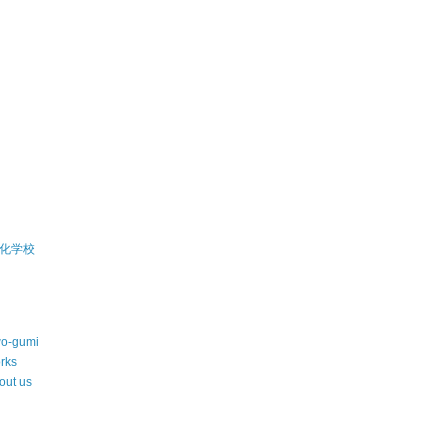
)
)
化学校
wo-gumi
rks
out us