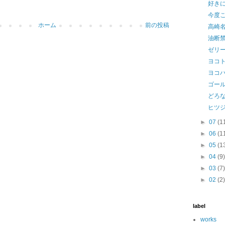
好き
今度
ホーム
前の投稿
高崎
油断
ゼリ
ヨコ
ヨコハ
ゴー
どろ
ヒツ
►
07
(1
►
06
(1
►
05
(1
►
04
(9
►
03
(7
►
02
(2
label
works