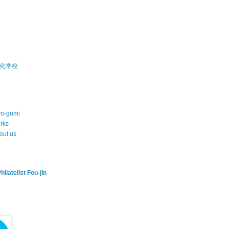
化学校
wo-gumi
rks
out us
hilatelist Fou-jin