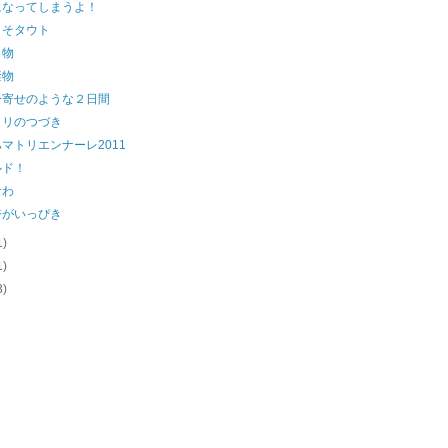
になってしまうよ！
こそタウト
名物
禁物
ー寄せのような２日間
トリのつづき
マトリエンナーレ2011
ルド！
なわ
ジがいっぴき
1)
1)
3)
)
)
)