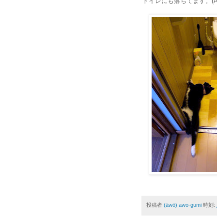
トイレにも落ちてます。(Ä
投稿者
(äwö) awo-gumi
時刻: