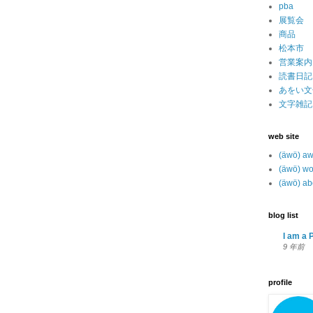
pba
展覧会
商品
松本市
営業案内
読書日記
あをい文
文字雑記
web site
(äwö) a
(äwö) wo
(äwö) ab
blog list
I am a P
9 年前
profile