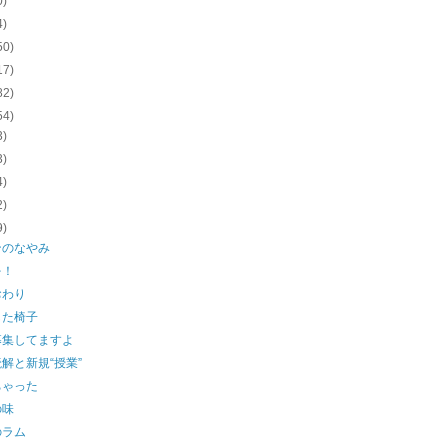
0)
4)
50)
17)
82)
54)
3)
3)
4)
2)
9)
ンのなやみ
を！
おわり
した椅子
募集してますよ
解と新規“授業”
ちゃった
の味
のラム