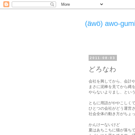
(äwö) awo-g
2011-08-03
どろなわ
会社を興してから、会計
まさに泥棒を見てから縄
やらないよりまし、とい
ともに用語がややこしく
ひとつの会社がどう運営
社会全体の動き方がちょ
かんけーないけど
夏はあちこちに猫が落ち