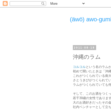
(äwö) awo-g
2011-08-18
沖縄のラム
コルコル
という名のラム
初めて聞いたときは「沖
これがつくられている南
さとうきびがつくられて
ラムがつくられていても
そして、このお酒をつく
若干39歳の女性でありま
大のお酒好きだったその金
社内ベンチャーとして立