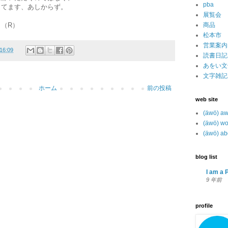
pba
ってます、あしからず。
展覧会
（R）
商品
松本市
営業案内
16:09
読書日記
あをい文
文字雑記
ホーム
前の投稿
web site
(äwö) a
(äwö) wo
(äwö) ab
blog list
I am a P
9 年前
profile