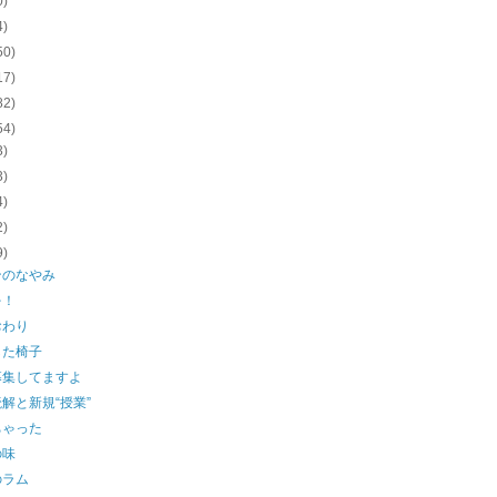
0)
4)
50)
17)
82)
54)
3)
3)
4)
2)
9)
ンのなやみ
を！
おわり
した椅子
募集してますよ
解と新規“授業”
ちゃった
の味
のラム