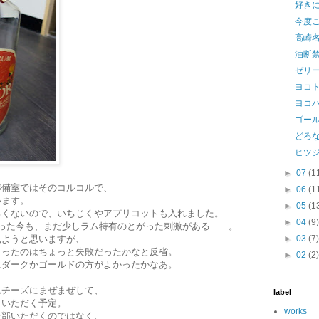
好き
今度
高崎
油断
ゼリ
ヨコ
ヨコハ
ゴー
どろ
ヒツ
►
07
(1
準備室ではそのコルコルで、
►
06
(1
います。
►
05
(1
ろくないので、いちじくやアプリコットも入れました。
►
04
(9
経った今も、まだ少しラム特有のとがった刺激がある……。
見ようと思いますが、
►
03
(7
まったのはちょっと失敗だったかなと反省。
►
02
(2
はダークかゴールドの方がよかったかなあ。
ムチーズにまぜまぜして、
label
といただく予定。
works
全部いただくのではなく、