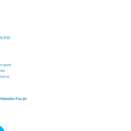
化学校
wo-gumi
rks
out us
hilatelist Fou-jin