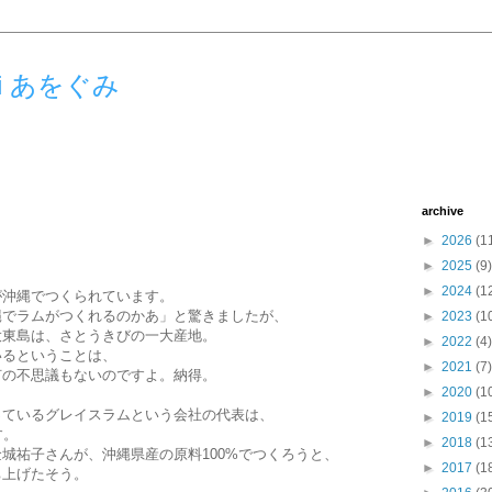
umi あをぐみ
archive
►
2026
(1
►
2025
(9)
►
2024
(1
が沖縄でつくられています。
縄でラムがつくれるのかあ」と驚きましたが、
►
2023
(1
大東島は、さとうきびの一大産地。
►
2022
(4)
いるということは、
►
2021
(7)
何の不思議もないのですよ。納得。
►
2020
(1
っているグレイスラムという会社の代表は、
►
2019
(1
す。
►
2018
(1
城祐子さんが、沖縄県産の原料100%でつくろうと、
►
2017
(1
ち上げたそう。