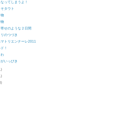
になってしまうよ！
こそタウト
名物
禁物
ー寄せのような２日間
トリのつづき
マトリエンナーレ2011
ルド！
なわ
ジがいっぴき
1)
1)
3)
)
)
)