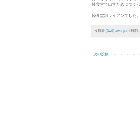
軽食堂で出すためにつく
軽食堂部ライアンでした。
投稿者
(äwö) awo-gumi
時刻:
次の投稿