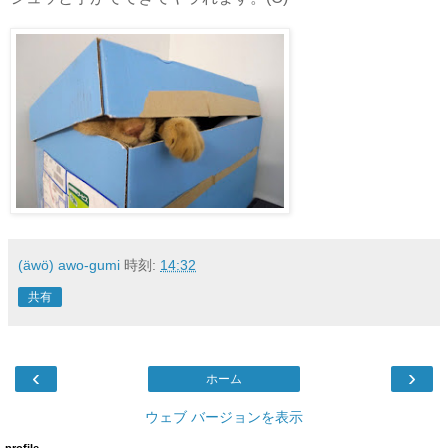
(äwö) awo-gumi
時刻:
14:32
共有
‹
›
ホーム
ウェブ バージョンを表示
profile