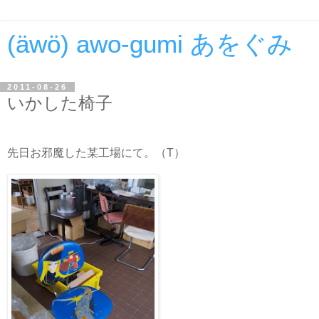
(äwö) awo-gumi あをぐみ
2011-08-26
いかした椅子
先日お邪魔した某工場にて。（T）