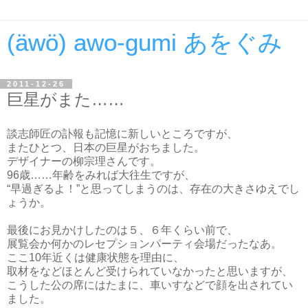
(äwö) awo-gumi あをぐみ
2011-12-26
巨星がまた……
談志師匠の訃報も記憶に新しいところですが、
またひとつ、日本の巨星がおちました。
デザイナーの柳宗理さんです。
96歳……年齢をみれば大往生ですが、
“早過ぎるよ！”と思ってしまうのは、存在の大きさゆえでし
ょうか。
最後にお見かけしたのは５、６年くらい前で、
展覧会か何かのレセプションパーティ会場だったなあ。
ここ10年近くは健康状態を理由に、
取材をなどほとんど受けられていなかったと思いますが、
こうした公の席にはたまに、車いすなどで顔を出されてい
ました。