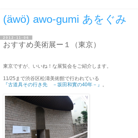
(äwö) awo-gumi あをぐみ
2012-11-06
おすすめ美術展ー１（東京）
東京ですが、いいね！な展覧会をご紹介します。
11/25まで渋谷区松濤美術館で行われている
『古道具その行き先 －坂田和實の40年－』
。