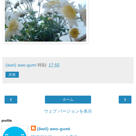
(äwö) awo-gumi
時刻:
17:55
共有
‹
›
ホーム
ウェブ バージョンを表示
profile
(äwö) awo-gumi