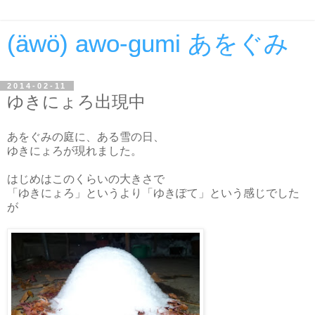
(äwö) awo-gumi あをぐみ
2014-02-11
ゆきにょろ出現中
あをぐみの庭に、ある雪の日、
ゆきにょろが現れました。
はじめはこのくらいの大きさで
「ゆきにょろ」というより「ゆきぽて」という感じでした
が