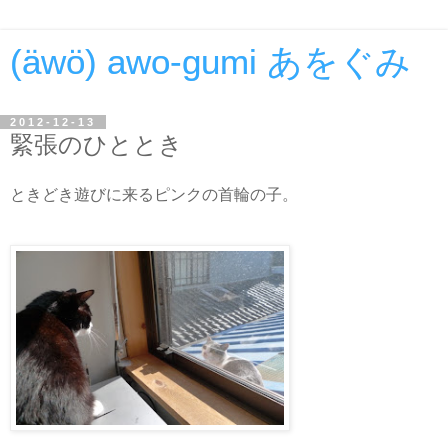
(äwö) awo-gumi あをぐみ
2012-12-13
緊張のひととき
ときどき遊びに来るピンクの首輪の子。