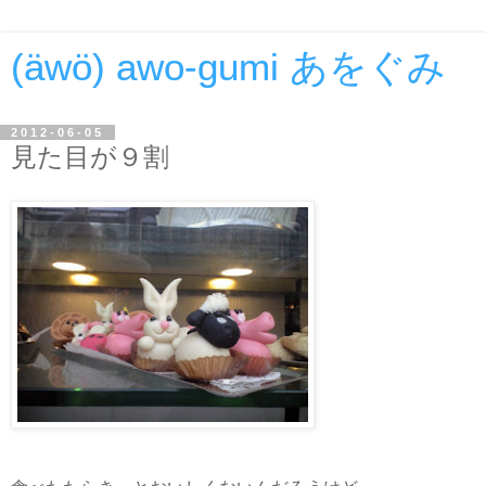
(äwö) awo-gumi あをぐみ
2012-06-05
見た目が９割