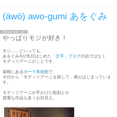
(äwö) awo-gumi あをぐみ
2014-04-12
やっぱりモジが好き！
モジ……といっても、
あをぐみÄが先日はじめた
「文字」ブログ
の話ではなく
モディリアーニのことです。
箱根にある
ポーラ美術館
で、
今日から「モディリアーニを探して」展がはじまっていま
す。
モディリアーニが手がけた彫刻とか
貴重な作品も多々お目見え。