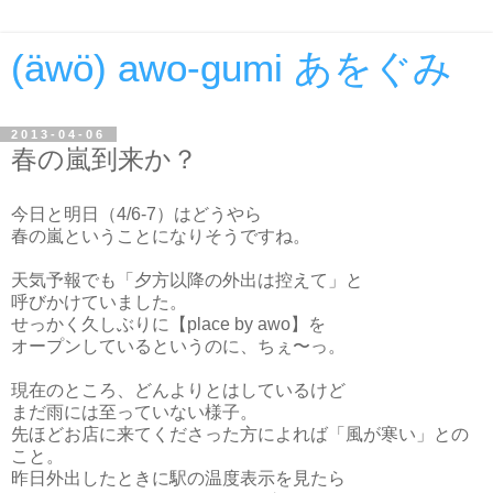
(äwö) awo-gumi あをぐみ
2013-04-06
春の嵐到来か？
今日と明日（4/6-7）はどうやら
春の嵐ということになりそうですね。
天気予報でも「夕方以降の外出は控えて」と
呼びかけていました。
せっかく久しぶりに【place by awo】を
オープンしているというのに、ちぇ〜っ。
現在のところ、どんよりとはしているけど
まだ雨には至っていない様子。
先ほどお店に来てくださった方によれば「風が寒い」との
こと。
昨日外出したときに駅の温度表示を見たら