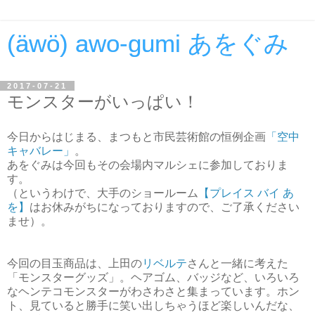
(äwö) awo-gumi あをぐみ
2017-07-21
モンスターがいっぱい！
今日からはじまる、まつもと市民芸術館の恒例企画
「空中
キャバレー」
。
あをぐみは今回もその会場内マルシェに参加しておりま
す。
（というわけで、大手のショールーム
【プレイス バイ あ
を】
はお休みがちになっておりますので、ご了承ください
ませ）。
今回の目玉商品は、上田の
リベルテ
さんと一緒に考えた
「モンスターグッズ」。ヘアゴム、バッジなど、いろいろ
なヘンテコモンスターがわさわさと集まっています。ホン
ト、見ていると勝手に笑い出しちゃうほど楽しいんだな、