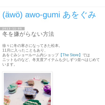
(äwö) awo-gumi あをぐみ
2013-11-05
冬を嫌がらない方法
徐々に冬の寒さになってきた松本。
11月に入ったこともあり、
あをぐみショールーム内ショップ
【The Store】
では
ニットものなど、冬支度アイテムも少しずつ並べはじめて
います。