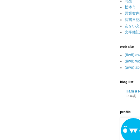
商品
松本市
営業案内
読書日記
あをい文
文字雑記
web site
(äwö) a
(äwö) wo
(äwö) ab
blog list
I am a P
9 年前
profile