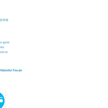
化学校
wo-gumi
rks
out us
hilatelist Fou-jin