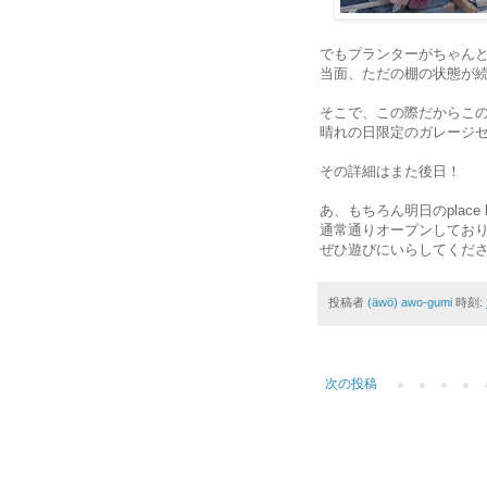
でもプランターがちゃん
当面、ただの棚の状態が
そこで、この際だからこ
晴れの日限定のガレージ
その詳細はまた後日！
あ、もちろん明日のplace b
通常通りオープンしてお
ぜひ遊びにいらしてください
投稿者
(äwö) awo-gumi
時刻:
次の投稿