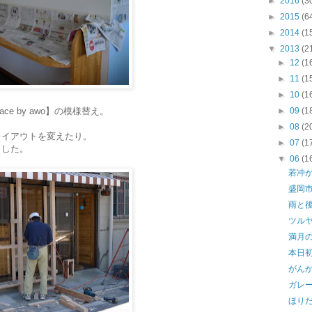
►
2016
(3
►
2015
(6
►
2014
(1
▼
2013
(2
►
12
(1
►
11
(1
►
10
(1
ce by awo】の模様替え。
►
09
(1
►
08
(2
レイアウトを変えたり。
►
07
(1
ました。
▼
06
(1
若冲
盛岡
雨と
ツルヤ 
満月
本日
がん
ガレ
ほり