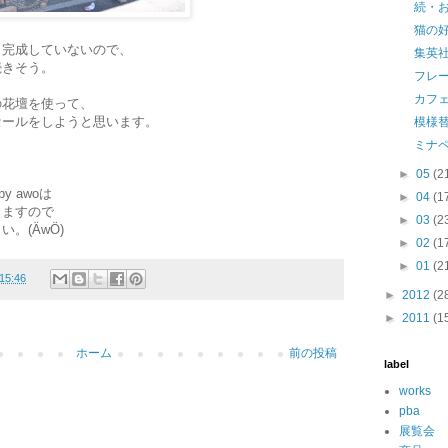
続・
猫の
と完成していないので、
集英
続きそう。
フレ
カフ
の花壇を使って、
セールをしようと思います。
模様
ミナ
►
05
(2
y awoは
►
04
(1
りますので
►
03
(2
。(ÄwÖ)
►
02
(1
►
01
(2
15:46
►
2012
(2
►
2011
(1
ホーム
前の投稿
label
works
pba
展覧会