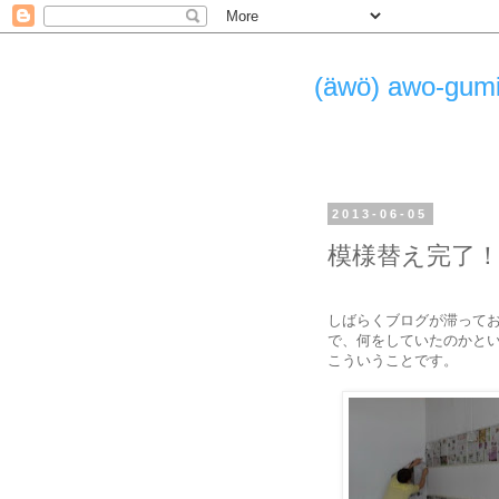
(äwö) awo-g
2013-06-05
模様替え完了
しばらくブログが滞って
で、何をしていたのかと
こういうことです。