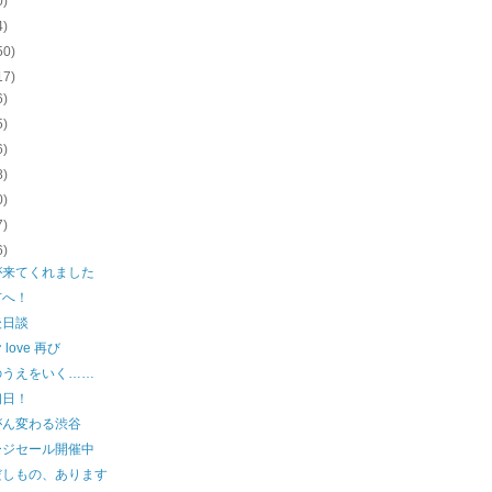
0)
4)
50)
17)
6)
5)
6)
8)
0)
7)
6)
が来てくれました
市へ！
後日談
love 再び
のうえをいく……
初日！
がん変わる渋谷
ージセール開催中
だしもの、あります