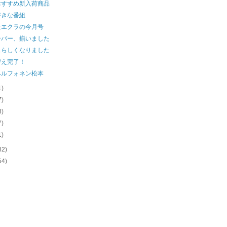
おすすめ新入荷商品
好きな番組
社エクラの今月号
ーバー、揃いました
ェらしくなりました
替え完了！
ペルフォネン松本
1)
7)
3)
7)
1)
82)
54)