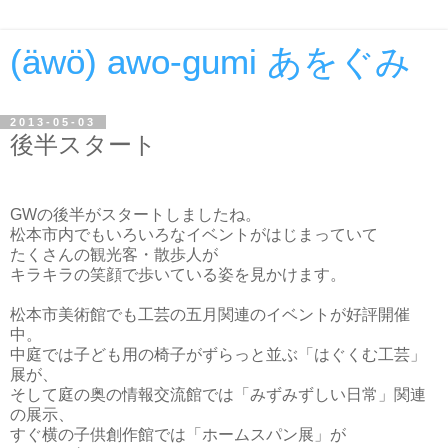
(äwö) awo-gumi あをぐみ
2013-05-03
後半スタート
GWの後半がスタートしましたね。
松本市内でもいろいろなイベントがはじまっていて
たくさんの観光客・散歩人が
キラキラの笑顔で歩いている姿を見かけます。
松本市美術館でも工芸の五月関連のイベントが好評開催
中。
中庭では子ども用の椅子がずらっと並ぶ「はぐくむ工芸」
展が、
そして庭の奥の情報交流館では「みずみずしい日常」関連
の展示、
すぐ横の子供創作館では「ホームスパン展」が