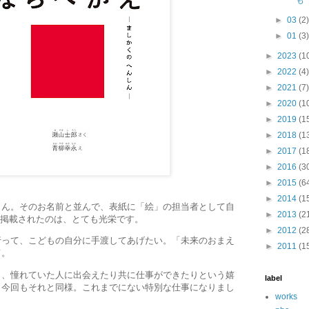
も
►
03
(2
►
01
(3
►
2023
(1
►
2022
(4)
►
2021
(7)
►
2020
(1
►
2019
(1
►
2018
(1
►
2017
(1
►
2016
(3
►
2015
(6
►
2014
(1
さん。そのお名前と並んで、表紙に「絵」の担当者として自
►
2013
(2
が掲載されたのは、とても光栄です。
►
2012
(2
行って、こどもの自分に手渡してあげたい。「未来のおまえ
►
2011
(1
て。
き、憧れていた人に出会えたり共に仕事ができたりという嬉
label
、今回もそれと同様。これまでにない特別な仕事になりまし
works