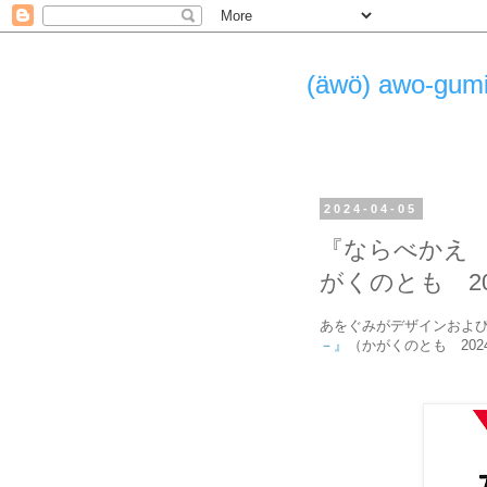
(äwö) awo-g
2024-04-05
『ならべかえ 
がくのとも 20
あをぐみがデザインおよ
－』
（かがくのとも 20