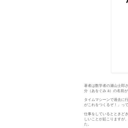
著者は数学者の瀬山士郎
分（あをぐみ ä）の名前
タイムマシーンで過去に
がこれをつくるぞ！」っ
仕事をしているとときど
しいことが起こりますが
た。