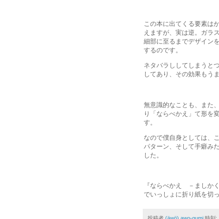
この本に出てくる要素は
えますが、実は逆。ガラ
細部に至るまでデザイン
するのです。
ネタバラししてしまうと
してあり、その効果もう
無意識的なことも、また
り「ならべかえ」て形を
す。
なので僕自身としては、
パターン、そして手癖み
した。
『ならべかえ －ましかく
でいっしょに折り紙を切っ
投稿者
(äwö) awo-gumi
時刻: