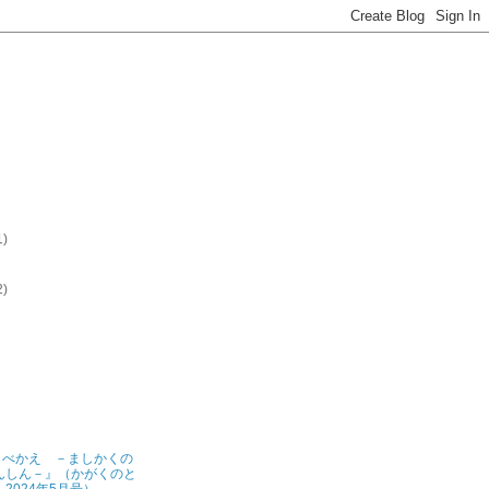
1)
2)
)
)
)
)
)
)
らべかえ －ましかくの
んしん－』（かがくのと