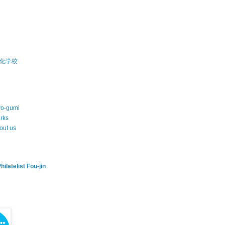
化学校
wo-gumi
rks
out us
hilatelist Fou-jin