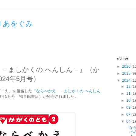
umi あをぐみ
archive
►
2026
(1
－ましかくの へんしん－』（か
►
2025
(9)
24年5月号）
▼
2024
(1
►
12
(1
び「え」を担当した
『ならべかえ －ましかくの へんしん
►
11
(1
24年5月号 福音館書店）が発売されました。
►
10
(1
►
09
(1
►
07
(2
▼
04
(1
『な
へ