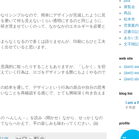
pba
展覧会
商品
かなりシンプルなので、簡単にデザインが完成したように見
松本市
スを磨いて何も見えないくらい透明にするのと同じように、
営業案内
を研ぎ澄ませていくのって、なかなかのエネルギーを必要と
読書日記
あをい文
つまらなくなるので多くは語りませんが、印刷にもひと工夫
文字雑記
まく出せていると思います。
web site
、意識的に狙ったりすることもありますが、「しかく」を切
(äwö) a
変えていく行為は、ロゴをデザインする際にもよくやるので
(äwö) wo
(äwö) ab
この絵本を通して、デザインという行為の原点や自分の思考
たいなことを再確認する感じで、とても興味深く向き合えま
blog list
I am a P
9 年前
の へんしん－』を読み（聞かせ）ながら、せっかくなの
てならべかえて、手の楽しみも味わってください。(ä)
profile
11:08