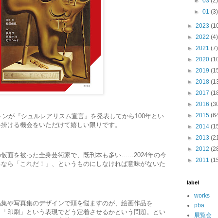
►
03
(2
►
01
(3
►
2023
(1
►
2022
(4)
►
2021
(7)
►
2020
(1
►
2019
(1
►
2018
(1
►
2017
(1
►
2016
(3
►
2015
(6
ルトンが『シュルレアリスム宣言』を発表してから100年とい
手掛ける機会をいただけて嬉しい限りです。
►
2014
(1
►
2013
(2
►
2012
(2
仮面を被った全身芸術家で、既刊本も多い……2024年の今
►
2011
(1
るなら「これだ！」、というものにしなければ意味がないた
。
label
works
品集や写真集のデザインで頭を悩ますのが、絵画作品を
pba
、「印刷」という表現でどう定着させるかという問題。とい
展覧会