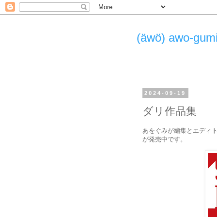
(äwö) awo-g
2024-09-19
ダリ作品集
あをぐみが編集とエディ
が発売中です。