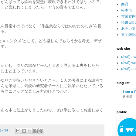
にがんばっても絵画を完璧に表現できるわけではないので、
商品
番」と言われてしまったら、ぐうの音もでません。
松本市
営業案内
読書日記
を目指すのではなく、“作品集ならではのおたのしみ”を提
あをい文
える。
文字雑記
と＝エンタメ”として、どう楽しんでもらうかを考え、デザ
ます。
web site
(äwö) a
(äwö) wo
を活かし、ダリの絵がどーんと大きく見える工夫をしたた
(äwö) ab
ろにまとまっています。
かなりご期待いただきたいところ。１人の著者による論考で
blog list
さんを筆頭に、気鋭の研究者チームにご執筆いただいている
いもマニアックな楽しみ方のひとつかと。
I am a P
9 年前
もある本に仕上がりましたので、ぜひ手に取ってお楽しみく
profile
17:34