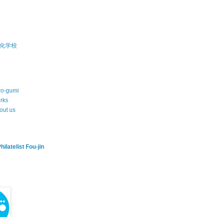
化学校
wo-gumi
rks
out us
hilatelist Fou-jin