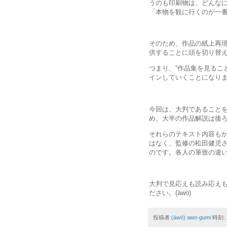
うのも印刷物は、どんな
「本物を観に行くのが一
そのため、作品の紙上再現
供することに頭を切り替
つまり、“作品集を見るこ
インしていくことになり
今回は、大判であること
め、大半の作品解説は後
それらのテキスト内容も
はなく、監修の松田健児
のです。各人の筆致の違
大判で見応えも読み応え
ださい。(äwö)
投稿者
(äwö) awo-gumi
時刻: