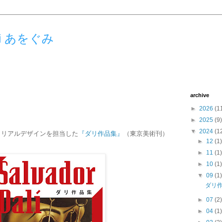
umi あをぐみ
archive
►
2026
(1
►
2025
(9)
▼
2024
(1
トリアルデザインを担当した
『ダリ作品集』
（東京美術刊）
►
12
(1
►
11
(1
►
10
(1
▼
09
(1
ダリ
►
07
(2
►
04
(1