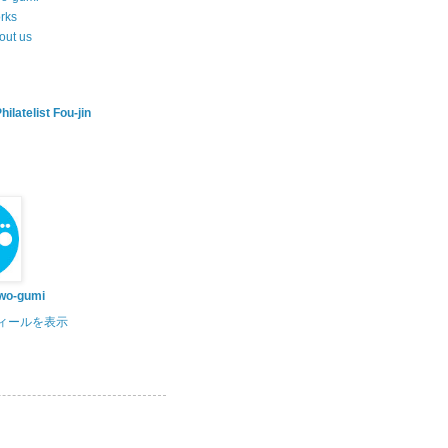
rks
out us
hilatelist Fou-jin
awo-gumi
ィールを表示