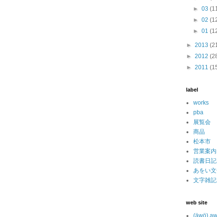
►
03
(1
►
02
(1
►
01
(1
►
2013
(2
►
2012
(2
►
2011
(1
label
works
pba
展覧会
商品
松本市
営業案内
読書日記
あをい文
文字雑記
web site
(äwö) a