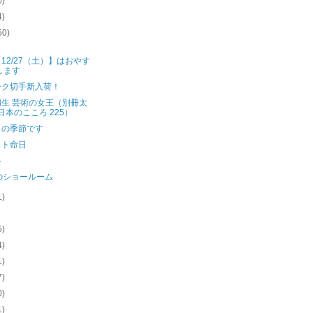
0)
4)
50)
)
12/27（土）】はおやす
します
ーク切手新入荷！
彌生 芸術の女王（別冊太
日本のこころ 225）
トの季節です
イト命日
冬
のショールーム
1)
)
5)
4)
1)
7)
0)
1)