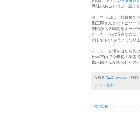
因縁については
信濃毎日
興味のある方はご一読く
そして当日は、歌舞伎で
勘三郎さんとのエピソー
開始から３時間をオーバ
たった一人の演者なのに
頭も心もいっぱいになり
そして、会場を出たら何
松本市内で今年初の積雪
勘三郎さんが降らせたのか
投稿者
(äwö) awo-gumi
時刻:
ラベル:
松本市
次の投稿