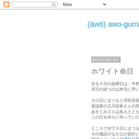
(äwö) awo-g
2014-12-07
ホワイト命日
去る５日の金曜日は、中
月日の経つのは本当に早
その日にまつもと市民芸
落語家の立川談春さんの
あをぐみ２人は友人とと
この日を待ちに待ってい
ところで何で５日にまつ
その逸話がなかなか面白