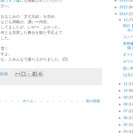
新聞ウェブ版
にも掲載されていたので
►
2016
(3
ださい。
►
2015
(6
▼
2014
(1
もおなじみの「文七元結」を含め、
▼
12
(7
ドなども満載の、濃い〜内容。
明日【
ーしてましたが、いや〜、よかった。
み
、何とも充実した舞台を観た手応えで
ユニ
ました。
草間
陽 
と雪！
ですよ。
ギフ
も、とみんなで盛り上がりました。(Ö)
ホワ
急に
15:45
12月
►
11
(1
►
10
(9
►
09
(1
ホーム
前の投稿
►
08
(1
►
07
(2
►
06
(1
►
05
(1
►
04
(1