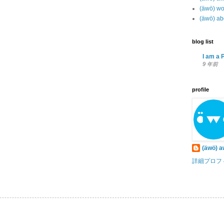
(äwö) wo
(äwö) ab
blog list
I am a P
9 年前
profile
(äwö) 
詳細プロフ