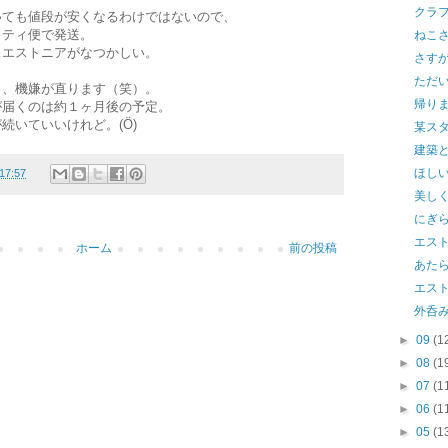
クラ
いても値段が安くなるわけではないので、
リティ便で発送。
ねこ
…エストニアがなつかしい。
さす
ただ
と、機嫌が直ります（笑）。
帰り
が届くのは約１ヶ月後の予定。
続いていいけれど。(Ö)
某ス
建築
ほし
17:57
美し
にぎ
エス
ホーム
前の投稿
あた
エス
外呑
►
09
(1
►
08
(1
►
07
(1
►
06
(1
►
05
(1