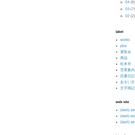
►
04
(9
►
03
(7
►
02
(2
label
works
pba
展覧会
商品
松本市
営業案内
読書日記
あをい文
文字雑記
web site
(äwö) a
(äwö) wo
(äwö) ab