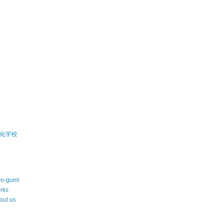
)
)
)
化学校
wo-gumi
rks
out us