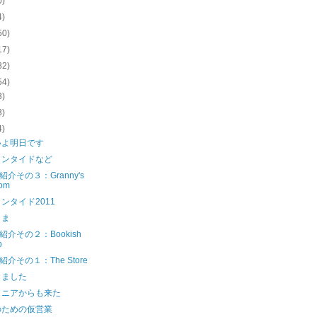
0)
4)
50)
17)
82)
54)
3)
3)
4)
いよ明日です
インタイドなど
紹介その３：Granny's
om
ンタイド2011
しま
ご紹介その２：Bookish
b
紹介その１：The Store
しました
トニアからも来た
のための仮営業