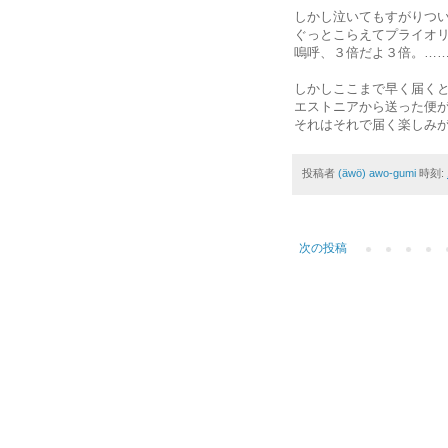
しかし泣いてもすがりつ
ぐっとこらえてプライオ
嗚呼、３倍だよ３倍。…
しかしここまで早く届く
エストニアから送った便
それはそれで届く楽しみが
投稿者
(äwö) awo-gumi
時刻:
次の投稿