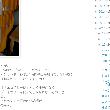
►
2016
(3
►
2015
(6
►
2014
(1
►
2013
(2
►
2012
(2
▼
2011
(1
►
12
(2
►
11
(2
▼
10
(2
いよ
デザ
pbaご
Ro
ますが、
口でÖはがく然としていたのでした。
デザイ
ィンランド、わずか1時間半しか離れていないのに、
しま
にはねあがっていたんですもの！
pba
Pu
には「エコノミー便」という手段がなく、
pbaご
「プライオリティ便」でしか送れないとのこと。
練習
過去、
なったのよ」と言われた記憶が……。
エス
たのか～。
練習