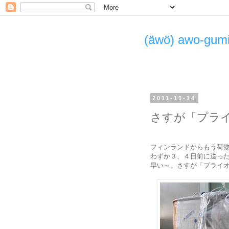
(äwö) awo-g
2011-10-14
さすが「プラ
フィンランドからもう荷
わずか３、４日前に送っ
早い～。さすが「プライ