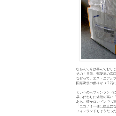
なあんて今は喜んでおり
その４日前、郵便局の窓
なぜって、エストニアとフ
国際郵便の価格が３倍弱
というのもフィンランド
早い代わりに値段の高い
ああ、確かロンドンでも
「エコノミー便は廃止に
フィンランドもそうだっ